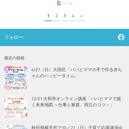
1 / 4
1
2
3
4
»
フォロー:
最近の投稿
4/27（日）大田区「パパとママの手で作る赤ち
ゃんのハッピータイム」
12/21 大和市オンライン講座「パパとママで描
く未来地図 ～仕事と家庭、両立のコツ～」
秋田県横手市で10／27（日）子育て応援講演会