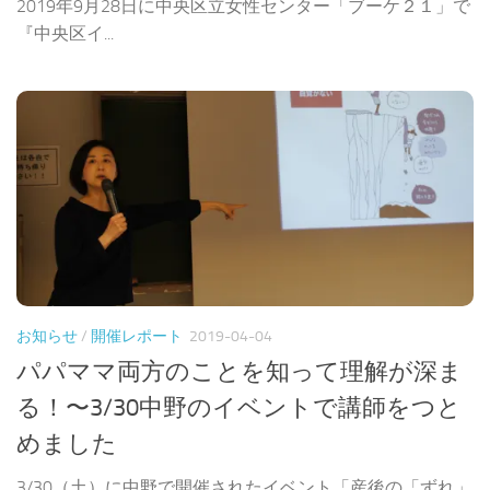
2019年9月28日に中央区立女性センター「ブーケ２１」で
『中央区イ...
お知らせ
/
開催レポート
2019-04-04
パパママ両方のことを知って理解が深ま
る！〜3/30中野のイベントで講師をつと
めました
3/30（土）に中野で開催されたイベント「産後の「ずれ」