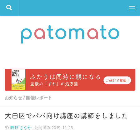
コンテンツへスキップ
お知らせ
開催レポート
/
大田区でパパ向け講座の講師をしました
BY
狩野 さやか
· 公開済み
2019-11-25