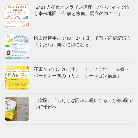
12/21 大和市オンライン講座「パパとママで描
く未来地図 ～仕事と家庭、両立のコツ～」
秋田県横手市で10／27（日）子育て応援講演会
「ふたりは同時に親になる」
江東区で10／26（土）、11／2（土）「夫婦・
パートナー間のコミュニケーション講座」
［増刷］「ふたりは同時に親になる」が第6刷で
1万2千部へ