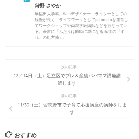
狩野 さやか
早稲田大学卒。Webデザイナー・ライターとしての
経歴が長く、ライフワークとしてpatomatoを運営し
てワークショップや両親学級講師などを行なってい
る。著書に「ふたりは同時に親になる 産後の『ず
れ』の処方箋」。
次の記事
12／14日（土）足立区でプレ＆産後パパママ講座講
師します
前の記事
11/30（土）習志野市で子育て応援講座の講師をしま
す
おすすめ