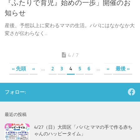
『ふたりで育児』始めの一歩」開催のお
知らせ
産後、予想以上に変わるママの生活。パパにはなかなか大
変さが伝わらなく...
4 / 7
« 先頭
«
...
2
3
4
5
6
...
»
最後 »
フォロー:
最近の投稿
4/27（日）大田区「パパとママの手で作る赤ち
ゃんのハッピータイム」