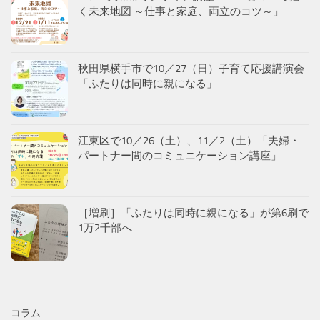
く未来地図 ～仕事と家庭、両立のコツ～」
秋田県横手市で10／27（日）子育て応援講演会
「ふたりは同時に親になる」
江東区で10／26（土）、11／2（土）「夫婦・
パートナー間のコミュニケーション講座」
［増刷］「ふたりは同時に親になる」が第6刷で
1万2千部へ
コラム