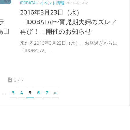
IDOBATA!
/
イベント情報
2016-03-02
2016年3月23日（水）
クラ
「IDOBATA!〜育児期夫婦のズレ／
高田
再び！」開催のお知らせ
来たる2016年3月23日（水）、お昼過ぎからに
「IDOBATA!」...
5 / 7
...
3
4
5
6
7
»