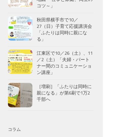
コツ～」
秋田県横手市で10／
27（日）子育て応援講演会
「ふたりは同時に親にな
る」
江東区で10／26（土）、11
／2（土）「夫婦・パート
ナー間のコミュニケーショ
ン講座」
［増刷］「ふたりは同時に
親になる」が第6刷で1万2
千部へ
コラム