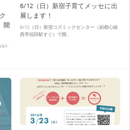
6/12（日）新宿子育てメッセに出
後ク
展します！
」開
6/12（日）新宿コズミックセンター（副都心線
西早稲田駅すぐ）で開...
A?-