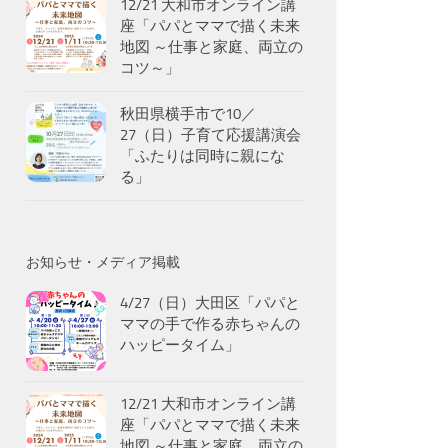
12/21 大和市オンライン講
座「パパとママで描く未来
地図 ～仕事と家庭、両立の
コツ～」
秋田県横手市で10／
27（日）子育て応援講演会
「ふたりは同時に親にな
る」
お知らせ・メディア掲載
4/27（日）大田区「パパと
ママの手で作る赤ちゃんの
ハッピータイム」
12/21 大和市オンライン講
座「パパとママで描く未来
地図 ～仕事と家庭、両立の