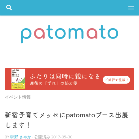
コンテンツへスキップ
イベント情報
新宿子育てメッセにpatomatoブース出展
します！
BY
狩野 さやか
· 公開済み
2017-05-30