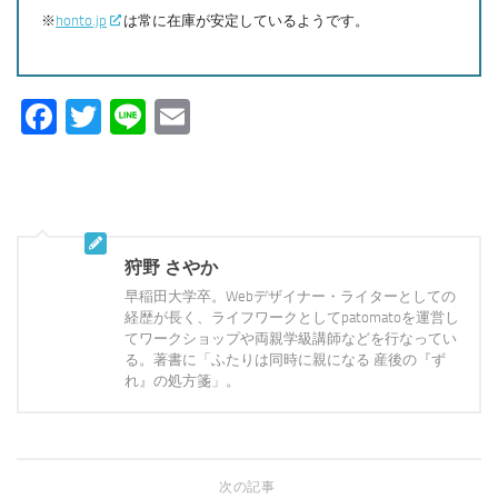
※
honto.jp
は常に在庫が安定しているようです。
Facebook
Twitter
Line
Email
狩野 さやか
早稲田大学卒。Webデザイナー・ライターとしての
経歴が長く、ライフワークとしてpatomatoを運営し
てワークショップや両親学級講師などを行なってい
る。著書に「ふたりは同時に親になる 産後の『ず
れ』の処方箋」。
次の記事