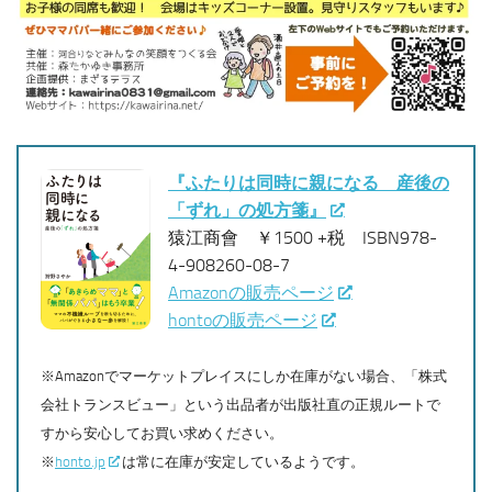
『ふたりは同時に親になる 産後の
「ずれ」の処方箋』
猿江商會 ￥1500 +税 ISBN978-
4-908260-08-7
Amazonの販売ページ
hontoの販売ページ
※Amazonでマーケットプレイスにしか在庫がない場合、「株式
会社トランスビュー」という出品者が出版社直の正規ルートで
すから安心してお買い求めください。
※
honto.jp
は常に在庫が安定しているようです。