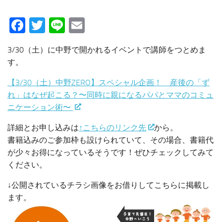
Facebook
Twitter
Line
Email
3/30（土）に中野で開かれるイベントで講師をつとめま
す。
【3/30（土）中野ZERO】スペシャル企画！ 産後の「ず
れ」はなぜ起こる？〜同時に親になるパパとママのコミュ
ニケーション術〜
詳細とお申し込みは
↑こちらのリンク先
から。
書籍込みのご参加枠も設けられていて、その場合、書籍代
が少々お得になっているそうです！ぜひチェックしてみて
ください。
↓公開されているチラシ画像をお借りしてこちらに掲載し
ます。