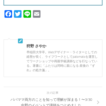
Facebook
Twitter
Line
Email
狩野 さやか
早稲田大学卒。Webデザイナー・ライターとしての
経歴が長く、ライフワークとしてpatomatoを運営し
てワークショップや両親学級講師などを行なってい
る。著書に「ふたりは同時に親になる 産後の『ず
れ』の処方箋」。
次の記事
パパママ両方のことを知って理解が深まる！〜3/30
中野のイベントで講師をつとめました