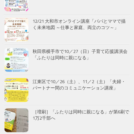
12/21 大和市オンライン講座「パパとママで描
く未来地図 ～仕事と家庭、両立のコツ～」
秋田県横手市で10／27（日）子育て応援講演会
「ふたりは同時に親になる」
江東区で10／26（土）、11／2（土）「夫婦・
パートナー間のコミュニケーション講座」
［増刷］「ふたりは同時に親になる」が第6刷で
1万2千部へ