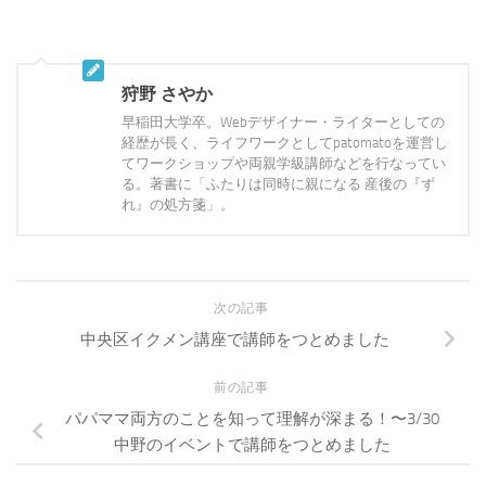
狩野 さやか
早稲田大学卒。Webデザイナー・ライターとしての
経歴が長く、ライフワークとしてpatomatoを運営し
てワークショップや両親学級講師などを行なってい
る。著書に「ふたりは同時に親になる 産後の『ず
れ』の処方箋」。
次の記事
中央区イクメン講座で講師をつとめました
前の記事
パパママ両方のことを知って理解が深まる！〜3/30
中野のイベントで講師をつとめました