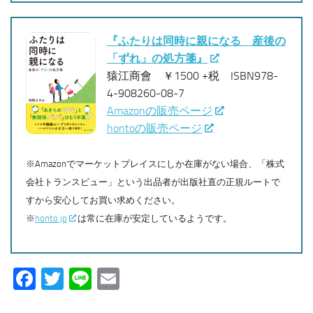
『ふたりは同時に親になる 産後の
「ずれ」の処方箋』
猿江商會 ￥1500 +税 ISBN978-
4-908260-08-7
Amazonの販売ページ
hontoの販売ページ
※Amazonでマーケットプレイスにしか在庫がない場合、「株式
会社トランスビュー」という出品者が出版社直の正規ルートで
すから安心してお買い求めください。
※
honto.jp
は常に在庫が安定しているようです。
Facebook
Twitter
Line
Email