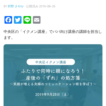
BY
狩野 さやか
· 公開済み
2019-08-29
Facebook
Twitter
Line
Email
中央区の「イクメン講座」でパパ向け講座の講師を担当し
ます。