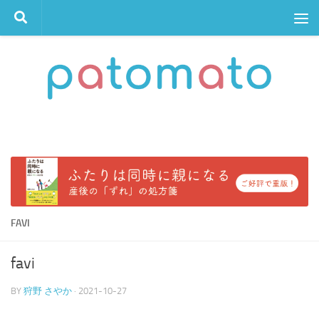
コンテンツへスキップ
FAVI
favi
BY
狩野 さやか
·
2021-10-27