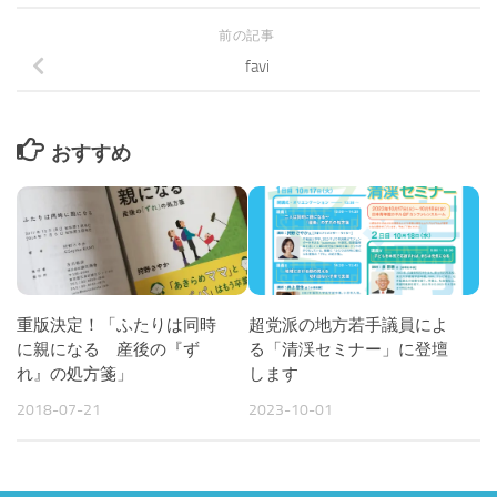
前の記事
favi
おすすめ
重版決定！「ふたりは同時
超党派の地方若手議員によ
に親になる 産後の『ず
る「清渓セミナー」に登壇
れ』の処方箋」
します
2018-07-21
2023-10-01