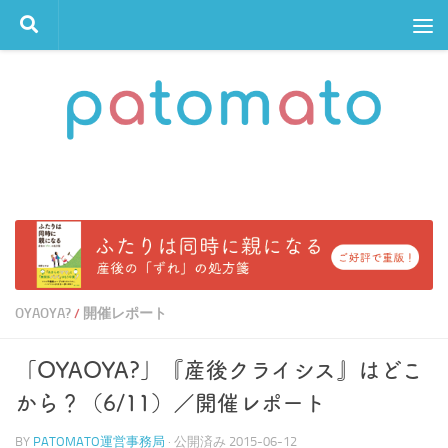
コンテンツへスキップ
OYAOYA?
開催レポート
/
「OYAOYA?」『産後クライシス』はどこ
から？（6/11）／開催レポート
BY
PATOMATO運営事務局
· 公開済み
2015-06-12