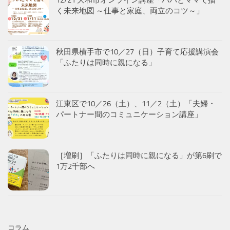
12/21 大和市オンライン講座「パパとママで描
く未来地図 ～仕事と家庭、両立のコツ～」
秋田県横手市で10／27（日）子育て応援講演会
「ふたりは同時に親になる」
江東区で10／26（土）、11／2（土）「夫婦・
パートナー間のコミュニケーション講座」
［増刷］「ふたりは同時に親になる」が第6刷で
1万2千部へ
コラム