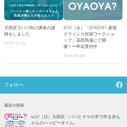
大田区でパパ向け講座の講
5/31（火）「OYAOYA?-産後
師をしました
クライシス対策ワークショ
ップ」高田馬場にて開
2019-11-25
催！〜申込受付中
2016-05-06
フォロー:
最近の投稿
4/27（日）大田区「パパとママの手で作る赤ち
ゃんのハッピータイム」