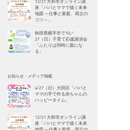
12/21 大和市オンライン講
座「パパとママで描く未来
地図 ～仕事と家庭、両立の
コツ～」
秋田県横手市で10／
27（日）子育て応援講演会
「ふたりは同時に親にな
る」
お知らせ・メディア掲載
4/27（日）大田区「パパと
ママの手で作る赤ちゃんの
ハッピータイム」
12/21 大和市オンライン講
座「パパとママで描く未来
地図 ～仕事と家庭、両立の