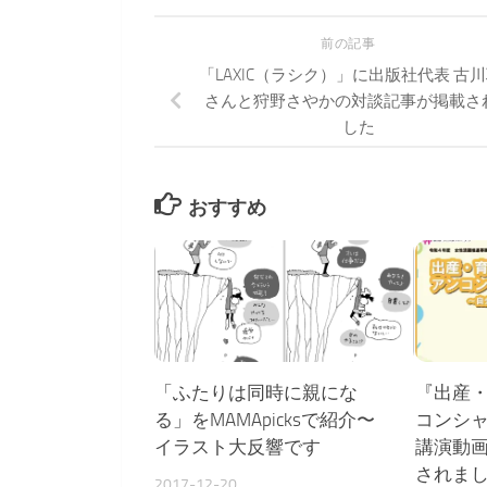
前の記事
「LAXIC（ラシク）」に出版社代表 古
さんと狩野さやかの対談記事が掲載さ
した
おすすめ
「ふたりは同時に親にな
『出産
る」をMAMApicksで紹介〜
コンシ
イラスト大反響です
講演動
されま
2017-12-20