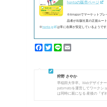
hontoの販売ページ
※Amazonでマーケット
品者が出版社直の正規ルー
※
honto.jp
は常に在庫が安定しているようです
Facebook
Twitter
Line
Email
狩野 さやか
早稲田大学卒。Webデザイナ
patomatoを運営してワー
は同時に親になる 産後の『ず