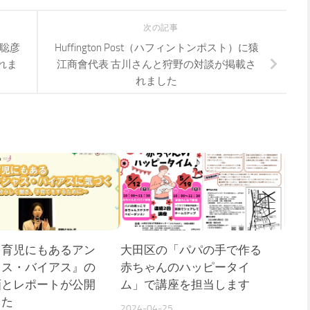
次の記事
川聡彦
Huffington Post（ハフィントンポスト）に猿
れま
江商會代表 古川さんと狩野の対談が掲載さ
れました
・育児にもあるアン
大田区の「パパの手で作る
ャス・バイアス』の
赤ちゃんのハッピータイ
画とレポートが公開
ム」で講座を担当します
した
2024-04-25