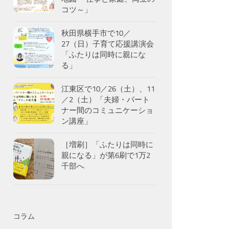
コツ～」
秋田県横手市で10／
27（日）子育て応援講演会
「ふたりは同時に親にな
る」
江東区で10／26（土）、11
／2（土）「夫婦・パート
ナー間のコミュニケーショ
ン講座」
［増刷］「ふたりは同時に
親になる」が第6刷で1万2
千部へ
コラム