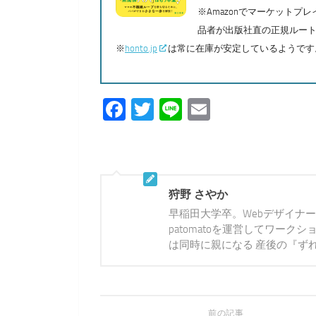
※Amazonでマーケット
品者が出版社直の正規ルー
※
honto.jp
は常に在庫が安定しているようです
Facebook
Twitter
Line
Email
狩野 さやか
早稲田大学卒。Webデザイナ
patomatoを運営してワー
は同時に親になる 産後の『ず
前の記事