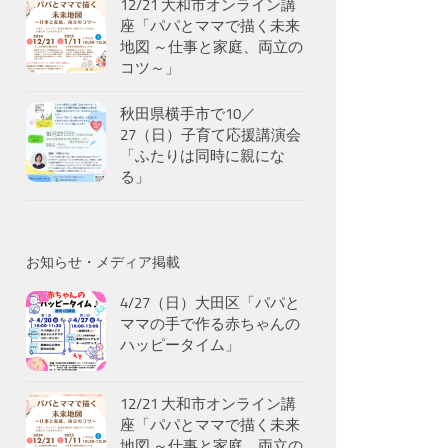
12/21 大和市オンライン講
座「パパとママで描く未来
地図 ～仕事と家庭、両立の
コツ～」
秋田県横手市で10／
27（日）子育て応援講演会
「ふたりは同時に親にな
る」
お知らせ・メディア掲載
4/27（日）大田区「パパと
ママの手で作る赤ちゃんの
ハッピータイム」
12/21 大和市オンライン講
座「パパとママで描く未来
地図 ～仕事と家庭、両立の