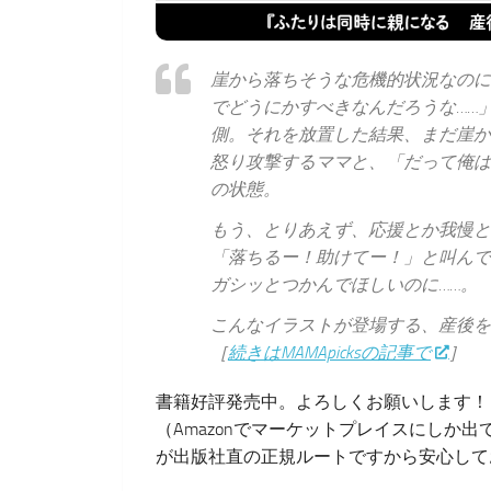
崖から落ちそうな危機的状況なのに
でどうにかすべきなんだろうな……
側。それを放置した結果、まだ崖か
怒り攻撃するママと、「だって俺は
の状態。
もう、とりあえず、応援とか我慢と
「落ちるー！助けてー！」と叫んで
ガシッとつかんでほしいのに……。
こんなイラストが登場する、産後を
［
続きはMAMApicksの記事で
］
書籍好評発売中。よろしくお願いします！
（Amazonでマーケットプレイスにしか
が出版社直の正規ルートですから安心して