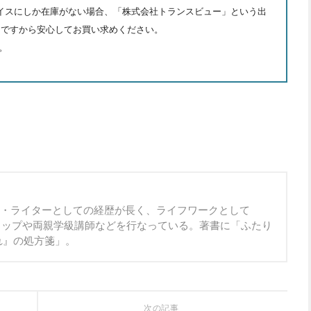
プレイスにしか在庫がない場合、「株式会社トランスビュー」という出
トですから安心してお買い求めください。
。
ー・ライターとしての経歴が長く、ライフワークとして
クショップや両親学級講師などを行なっている。著書に「ふたり
れ』の処方箋」。
次の記事