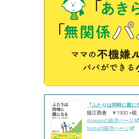
『ふたりは同時に親に
猿江商會 ￥1500 +税 IS
Amazonの販売ページ
hontoの販売ページ