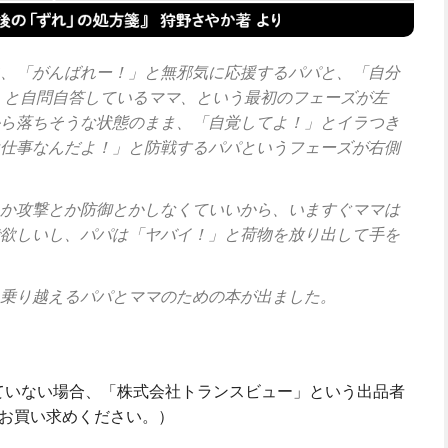
、「がんばれー！」と無邪気に応援するパパと、「自分
」と自問自答しているママ、という最初のフェーズが左
ら落ちそうな状態のまま、「自覚してよ！」とイラつき
仕事なんだよ！」と防戦するパパというフェーズが右側
か攻撃とか防御とかしなくていいから、いますぐママは
欲しいし、パパは「ヤバイ！」と荷物を放り出して手を
乗り越えるパパとママのための本が出ました。
出ていない場合、「株式会社トランスビュー」という出品者
お買い求めください。）