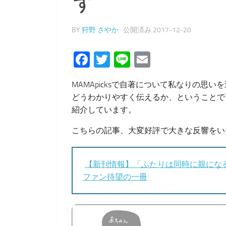
す
BY
狩野 さやか
· 公開済み
2017-12-20
Facebook
Twitter
Line
Email
MAMApicksで自著について私なりの思
どうわかりやすく伝えるか、ということで
紹介しています。
こちらの記事、大変好評で大きな反響をい
【新刊情報】「ふたりは同時に親になる」
ファン待望の一冊