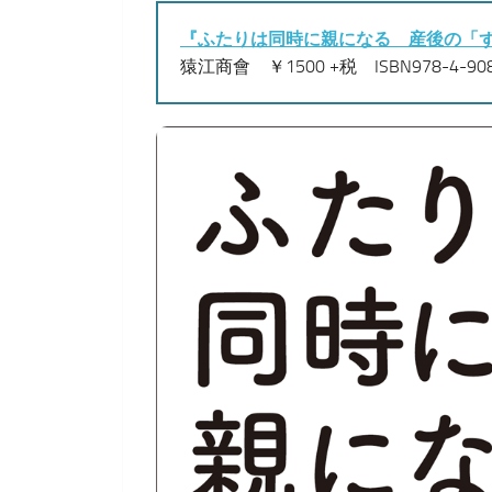
『ふたりは同時に親になる 産後の「
猿江商會 ￥1500 +税 ISBN978-4-908