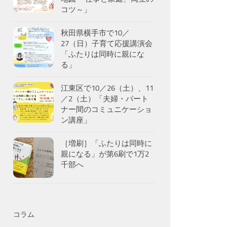
コツ～」
秋田県横手市で10／
27（日）子育て応援講演会
「ふたりは同時に親にな
る」
江東区で10／26（土）、11
／2（土）「夫婦・パート
ナー間のコミュニケーショ
ン講座」
［増刷］「ふたりは同時に
親になる」が第6刷で1万2
千部へ
コラム