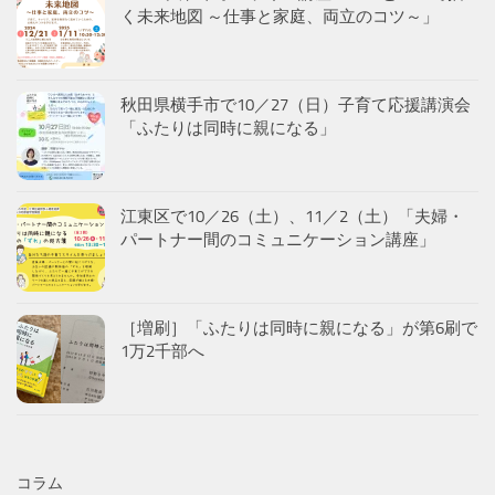
く未来地図 ～仕事と家庭、両立のコツ～」
秋田県横手市で10／27（日）子育て応援講演会
「ふたりは同時に親になる」
江東区で10／26（土）、11／2（土）「夫婦・
パートナー間のコミュニケーション講座」
［増刷］「ふたりは同時に親になる」が第6刷で
1万2千部へ
コラム