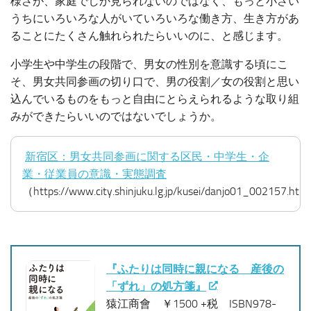
様さが、家庭でしか見られないのではなく、もっと小さい
うちにいろいろな人がいていろいろな働き方、生き方があ
ることにたくさん触れられたらいいのに、と感じます。
小学生や中学生の段階で、男女の性別を意識する頃にこ
そ、男女共同参画の切り口で、男の役割／女の役割と思い
込んでいるものをもっと自由にとらえられるような取り組
みができたらいいのではないでしょうか。
新宿区：男女共同参画に関する区民・中学生・企
業・従業員の意識・実態調査
（https://www.city.shinjuku.lg.jp/kusei/danjo01_002157.ht
『ふたりは同時に親になる 産後の
「ずれ」の処方箋』
猿江商會 ￥1500 +税 ISBN978-