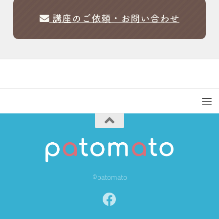
©patomato