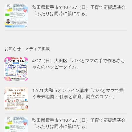
ゃんのハッピータイム」
12/21 大和市オンライン講座「パパとママで描
く未来地図 ～仕事と家庭、両立のコツ～」
秋田県横手市で10／27（日）子育て応援講演会
「ふたりは同時に親になる」
江東区で10／26（土）、11／2（土）「夫婦・
パートナー間のコミュニケーション講座」
［増刷］「ふたりは同時に親になる」が第6刷で
1万2千部へ