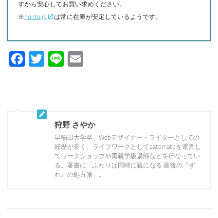
すから安心してお買い求めください。
※
honto.jp
は常に在庫が安定しているようです。
Facebook
Twitter
Line
Email
狩野 さやか
早稲田大学卒。Webデザイナー・ライターとしての
経歴が長く、ライフワークとしてpatomatoを運営し
てワークショップや両親学級講師などを行なってい
る。著書に「ふたりは同時に親になる 産後の『ず
れ』の処方箋」。