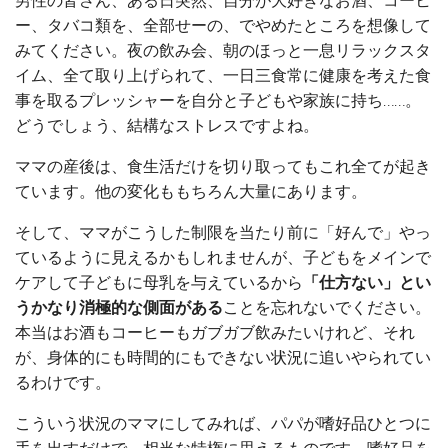
男性の皆さん、ある日突然、自分が大好きなお酒、コーヒ
ー、タバコ類を、全部せーの、でやめたところを想像して
みてください。夜の飲み会、朝のほっと一息リラックスタ
イム、全て取り上げられて、一日三食常に健康を考えた食
事を取るプレッシャーを自分と子どもや家族に持ち……。
どうでしょう、結構なストレスですよね。
ママの産後は、食生活だけを切り取ってもこれ全てが起き
ています。他の変化ももちろん大量にあります。
そして、ママがこうした制限を当たり前に「好んで」やっ
ているように見えるかもしれませんが、子どもをメインで
ケアして子どもに母乳を与えているから
「仕方ない」とい
うかなり消極的な側面がある
ことを忘れないでください。
本当はお酒もコーヒーもガブガブ飲みたいけれど、それ
が、身体的にも時間的にもできない状況に追いやられてい
るわけです。
こういう状況のママにしてみれば、パパが嗜好品ひとつに