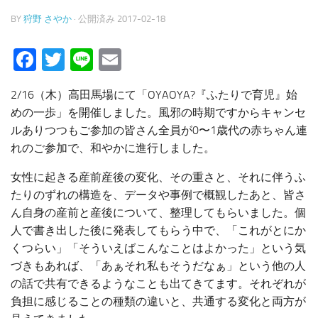
BY
狩野 さやか
· 公開済み
2017-02-18
Facebook
Twitter
Line
Email
2/16（木）高田馬場にて「OYAOYA?『ふたりで育児』始
めの一歩」を開催しました。風邪の時期ですからキャンセ
ルありつつもご参加の皆さん全員が0〜1歳代の赤ちゃん連
れのご参加で、和やかに進行しました。
女性に起きる産前産後の変化、その重さと、それに伴うふ
たりのずれの構造を、データや事例で概観したあと、皆さ
ん自身の産前と産後について、整理してもらいました。個
人で書き出した後に発表してもらう中で、「これがとにか
くつらい」「そういえばこんなことはよかった」という気
づきもあれば、「あぁそれ私もそうだなぁ」という他の人
の話で共有できるようなことも出てきてます。それぞれが
負担に感じることの種類の違いと、共通する変化と両方が