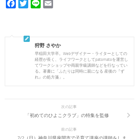
Facebook
Twitter
Line
Email
狩野 さやか
早稲田大学卒。Webデザイナー・ライターとしての
経歴が長く、ライフワークとしてpatomatoを運営し
てワークショップや両親学級講師などを行なってい
る。著書に「ふたりは同時に親になる 産後の『ず
れ』の処方箋」。
次の記事
「初めてのひよこクラブ」の特集を監修
前の記事
7/2（日）神奈川県座間市で子育て講座の講師をしま