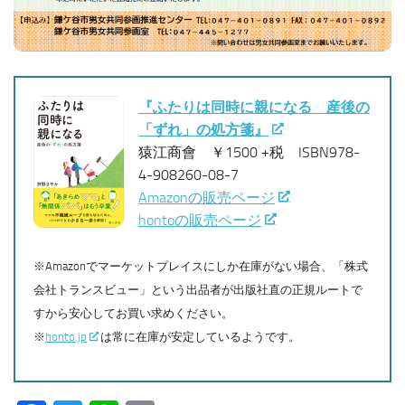
『ふたりは同時に親になる 産後の
「ずれ」の処方箋』
猿江商會 ￥1500 +税 ISBN978-
4-908260-08-7
Amazonの販売ページ
hontoの販売ページ
※Amazonでマーケットプレイスにしか在庫がない場合、「株式
会社トランスビュー」という出品者が出版社直の正規ルートで
すから安心してお買い求めください。
※
honto.jp
は常に在庫が安定しているようです。