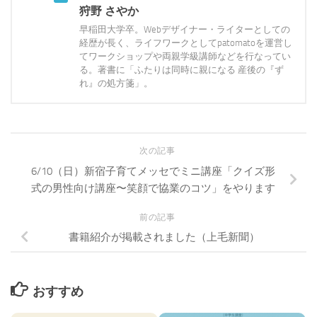
狩野 さやか
早稲田大学卒。Webデザイナー・ライターとしての
経歴が長く、ライフワークとしてpatomatoを運営し
てワークショップや両親学級講師などを行なってい
る。著書に「ふたりは同時に親になる 産後の『ず
れ』の処方箋」。
次の記事
6/10（日）新宿子育てメッセでミニ講座「クイズ形
式の男性向け講座〜笑顔で協業のコツ」をやります
前の記事
書籍紹介が掲載されました（上毛新聞）
おすすめ