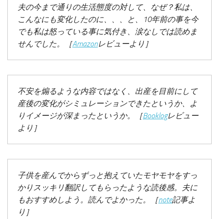
夫の今まで通りの生活態度の対して、なぜ？私は、
こんなにも変化したのに、、、と、10年前の事を今
でも私は怒っている事に気付き、涙なしでは読めま
せんでした。［
Amazon
レビューより］
不安を煽るような内容ではなく、出産を目前にして
産後の変化がシミュレーションできたというか、よ
りイメージが深まったというか。［
Booklog
レビュー
より］
子供を産んでからずっと抱えていたモヤモヤをすっ
かりスッキリ翻訳してもらったような読後感。夫に
もおすすめしよう。読んでよかった。［
note
記事よ
り］