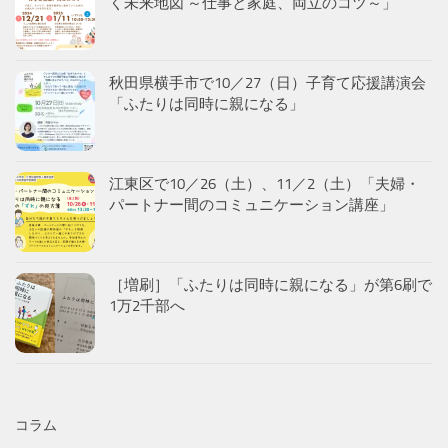
く未来地図 ～仕事と家庭、両立のコツ～」
秋田県横手市で10／27（日）子育て応援講演会
「ふたりは同時に親になる」
江東区で10／26（土）、11／2（土）「夫婦・
パートナー間のコミュニケーション講座」
［増刷］「ふたりは同時に親になる」が第6刷で
1万2千部へ
コラム