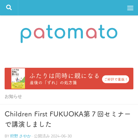
コンテンツへスキップ
お知らせ
Children First FUKUOKA第７回セミナー
で講演しました
BY
狩野 さやか
· 公開済み
2024-06-30