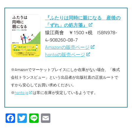
『ふたりは同時に親になる 産後の
「ずれ」の処方箋』
猿江商會 ￥1500 +税 ISBN978-
4-908260-08-7
Amazonの販売ページ
hontoの販売ページ
※Amazonでマーケットプレイスにしか在庫がない場合、「株式
会社トランスビュー」という出品者が出版社直の正規ルートで
すから安心してお買い求めください。
※
honto.jp
は常に在庫が安定しているようです。
Facebook
Twitter
Line
Email