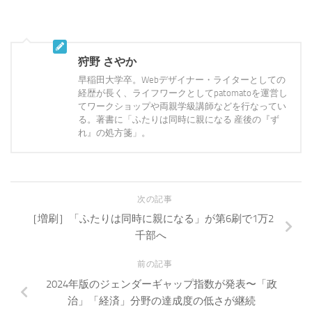
狩野 さやか
早稲田大学卒。Webデザイナー・ライターとしての
経歴が長く、ライフワークとしてpatomatoを運営し
てワークショップや両親学級講師などを行なってい
る。著書に「ふたりは同時に親になる 産後の『ず
れ』の処方箋」。
次の記事
［増刷］「ふたりは同時に親になる」が第6刷で1万2
千部へ
前の記事
2024年版のジェンダーギャップ指数が発表〜「政
治」「経済」分野の達成度の低さが継続