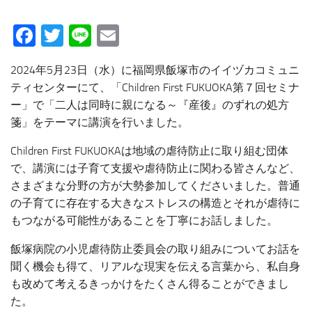
Facebook
Twitter
Line
Email
2024年5月23日（水）に福岡県飯塚市のイイヅカコミュニ
ティセンターにて、「Children First FUKUOKA第７回セミナ
ー」で「二人は同時に親になる～『産後』のずれの処方
箋」をテーマに講演を行いました。
Children First FUKUOKAは地域の虐待防止に取り組む団体
で、講演には子育て支援や虐待防止に関わる皆さんなど、
さまざまな分野の方が大勢参加してくださいました。普通
の子育てに存在する大きなストレスの構造とそれが虐待に
もつながる可能性があることを丁寧にお話しました。
飯塚病院の小児虐待防止委員会の取り組みについてお話を
聞く機会も得て、リアルな現実を伝える言葉から、私自身
も改めて考えるきっかけをたくさん得ることができまし
た。