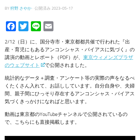
BY
狩野 さやか
· 公開済み
2023-05-17
Facebook
Twitter
Line
Email
2/12（日）に、国分寺市・東京都都共催で行われた『出
産・育児にもあるアンコンシャス・バイアスに気づく』の
講演の動画とレポート（PDF）が、
東京ウィメンズプラザ
のウェブサイト
で公開されました。
統計的なデータ＋調査・アンケート等の実際の声をなるべ
くたくさん入れて、お話ししています。自分自身や、夫婦
間、親子間にひっそり存在するアンコンシャス・バイアス
気づくきっかけになればと思います。
動画は東京都のYouTubeチャンネルで公開されているの
で、こちらにも直接掲載します。